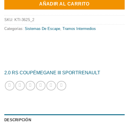
original
actual
AÑADIR AL CARRITO
era:
es:
190.00€.
153.60€.
SKU:
KTI-362S_2
Categorías:
Sistemas De Escape
,
Tramos Intermedios
2.0 RS COUPÉ
MEGANE III SPORT
RENAULT
DESCRIPCIÓN