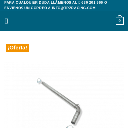
PARA CUALQUIER DUDA LLÁMENOS AL
630 201 966
O
Saltar
ENVIENOS UN CORREO A
INFO@TRZRACING.COM
al
contenido
0
¡Oferta!