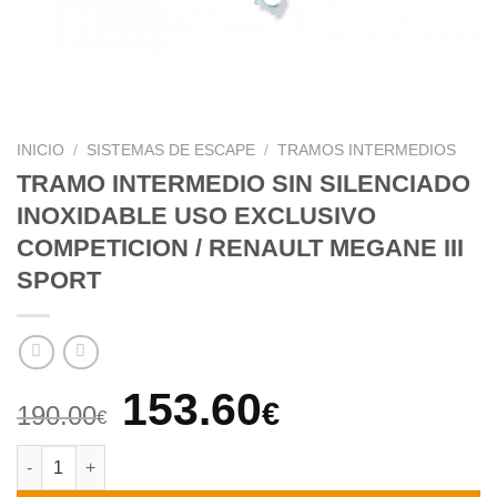
INICIO
/
SISTEMAS DE ESCAPE
/
TRAMOS INTERMEDIOS
TRAMO INTERMEDIO SIN SILENCIADO
INOXIDABLE USO EXCLUSIVO
COMPETICION / RENAULT MEGANE III
SPORT
El
El
153.60
€
190.00
€
precio
precio
TRAMO INTERMEDIO SIN SILENCIADO INOXIDABLE USO EXCLUS