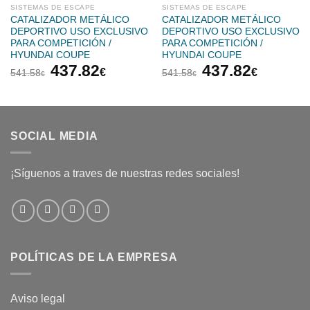
SISTEMAS DE ESCAPE
SISTEMAS DE ESCAPE
CATALIZADOR METÁLICO
CATALIZADOR METÁLICO
DEPORTIVO USO EXCLUSIVO
DEPORTIVO USO EXCLUSIVO
PARA COMPETICIÓN /
PARA COMPETICIÓN /
HYUNDAI COUPE
HYUNDAI COUPE
El
El
El
El
437.82
437.82
€
€
541.58
541.58
€
€
precio
precio
precio
precio
original
actual
original
actual
era:
es:
era:
es:
541.58€.
437.82€.
541.58€.
437.82
SOCIAL MEDIA
¡Síguenos a traves de nuestras redes sociales!
POLÍTICAS DE LA EMPRESA
Aviso legal