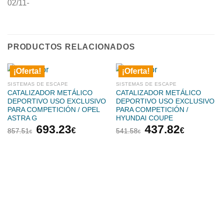
02/11-
PRODUCTOS RELACIONADOS
¡Oferta!
¡Oferta!
SISTEMAS DE ESCAPE
SISTEMAS DE ESCAPE
CATALIZADOR METÁLICO
CATALIZADOR METÁLICO
DEPORTIVO USO EXCLUSIVO
DEPORTIVO USO EXCLUSIVO
PARA COMPETICIÓN / OPEL
PARA COMPETICIÓN /
ASTRA G
HYUNDAI COUPE
El
El
El
El
693.23
437.82
€
€
857.51
541.58
€
€
precio
precio
precio
precio
original
actual
original
actual
era:
es:
era:
es:
857.51€.
693.23€.
541.58€.
437.82