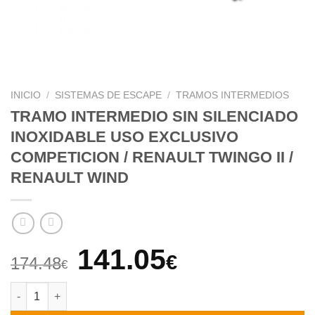
INICIO
/
SISTEMAS DE ESCAPE
/
TRAMOS INTERMEDIOS
TRAMO INTERMEDIO SIN SILENCIADO
INOXIDABLE USO EXCLUSIVO
COMPETICION / RENAULT TWINGO II /
RENAULT WIND
El
El
141.05
€
174.48
€
precio
precio
TRAMO INTERMEDIO SIN SILENCIADO INOXIDABLE USO EXCLUS