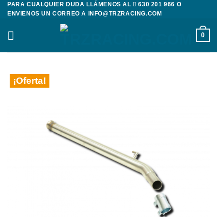
PARA CUALQUIER DUDA LLÁMENOS AL
630 201 966
O
Saltar
ENVIENOS UN CORREO A
INFO@TRZRACING.COM
al
contenido
0
¡Oferta!