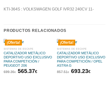
KTI-364S : VOLKSWAGEN GOLF IVR32 240CV 11-
PRODUCTOS RELACIONADOS
¡Oferta!
¡Oferta!
SISTEMAS DE ESCAPE
SISTEMAS DE ESCAPE
CATALIZADOR METÁLICO
CATALIZADOR METÁLICO
DEPORTIVO USO EXCLUSIVO
DEPORTIVO USO EXCLUSIVO
PARA COMPETICIÓN /
PARA COMPETICIÓN / OPEL
PEUGEOT 206
ASTRA G
El
El
El
El
565.37
693.23
€
€
699.36
857.51
€
€
precio
precio
precio
precio
original
actual
original
actual
era:
es:
era:
es:
699.36€.
565.37€.
857.51€.
693.23