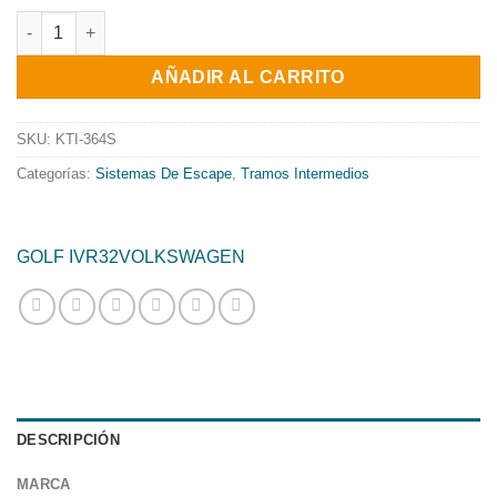
precio
precio
TRAMO INTERMEDIO SIN SILENCIADO INOXIDABLE USO EXCLU
original
actual
AÑADIR AL CARRITO
era:
es:
190.20€.
153.76€.
SKU:
KTI-364S
Categorías:
Sistemas De Escape
,
Tramos Intermedios
GOLF IV
R32
VOLKSWAGEN
DESCRIPCIÓN
MARCA