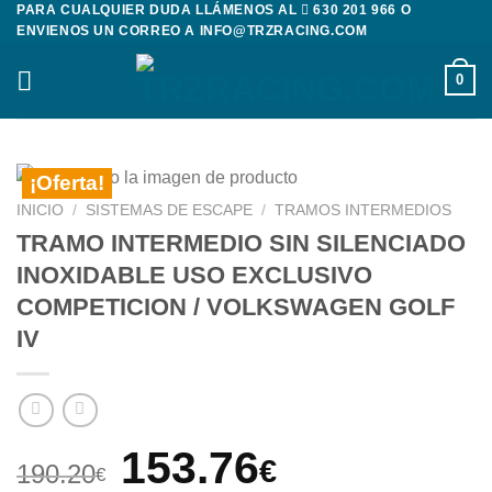
PARA CUALQUIER DUDA LLÁMENOS AL
630 201 966
O
Saltar
ENVIENOS UN CORREO A
INFO@TRZRACING.COM
al
contenido
0
¡Oferta!
INICIO
/
SISTEMAS DE ESCAPE
/
TRAMOS INTERMEDIOS
TRAMO INTERMEDIO SIN SILENCIADO
INOXIDABLE USO EXCLUSIVO
COMPETICION / VOLKSWAGEN GOLF
IV
El
El
153.76
€
190.20
€