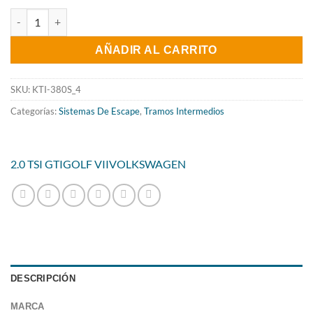
precio
precio
TRAMO INTERMEDIO SIN SILENCIADO INOXIDABLE USO EXCLU
original
actual
AÑADIR AL CARRITO
era:
es:
416.49€.
336.69€.
SKU:
KTI-380S_4
Categorías:
Sistemas De Escape
,
Tramos Intermedios
2.0 TSI GTI
GOLF VII
VOLKSWAGEN
DESCRIPCIÓN
MARCA