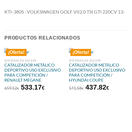
KTI-380S : VOLKSWAGEN GOLF VII2.0 TSI GTI 220CV 13-
PRODUCTOS RELACIONADOS
¡Oferta!
¡Oferta!
SISTEMAS DE ESCAPE
SISTEMAS DE ESCAPE
CATALIZADOR METÁLICO
CATALIZADOR METÁLICO
DEPORTIVO USO EXCLUSIVO
DEPORTIVO USO EXCLUSIVO
PARA COMPETICIÓN /
PARA COMPETICIÓN /
RENAULT MEGANE
HYUNDAI COUPE
El
El
El
El
533.17
437.82
€
€
659.52
541.58
€
€
precio
precio
precio
precio
original
actual
original
actual
era:
es:
era:
es:
659.52€.
533.17€.
541.58€.
437.82€