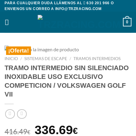
Saltar
PARA CUALQUIER DUDA LLÁMENOS AL
630 201 966
O
ENVIENOS UN CORREO A
INFO@TRZRACING.COM
al
contenido
0
¡Oferta!
INICIO
/
SISTEMAS DE ESCAPE
/
TRAMOS INTERMEDIOS
TRAMO INTERMEDIO SIN SILENCIADO
INOXIDABLE USO EXCLUSIVO
COMPETICION / VOLKSWAGEN GOLF
VII
El
El
336.69
€
416.49
€