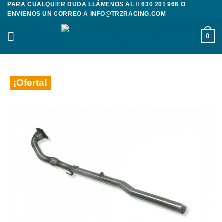
PARA CUALQUIER DUDA LLÁMENOS AL
630 201 966
O
Saltar
ENVIENOS UN CORREO A
INFO@TRZRACING.COM
al
contenido
0
¡Oferta!