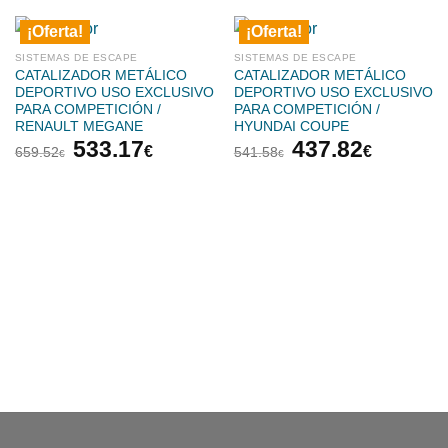
¡Oferta!
¡Oferta!
SISTEMAS DE ESCAPE
SISTEMAS DE ESCAPE
CATALIZADOR METÁLICO
CATALIZADOR METÁLICO
DEPORTIVO USO EXCLUSIVO
DEPORTIVO USO EXCLUSIVO
PARA COMPETICIÓN /
PARA COMPETICIÓN /
RENAULT MEGANE
HYUNDAI COUPE
El
El
El
El
533.17
437.82
€
€
659.52
541.58
€
€
precio
precio
precio
precio
original
actual
original
actual
era:
es:
era:
es:
659.52€.
533.17€.
541.58€.
437.82