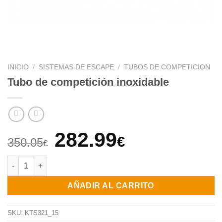
INICIO
/
SISTEMAS DE ESCAPE
/
TUBOS DE COMPETICION
Tubo de competición inoxidable
El
El
282.99
€
350.05
€
precio
precio
Tubo de competición inoxidable cantidad
original
actual
AÑADIR AL CARRITO
era:
es:
350.05€.
282.99€.
SKU:
KTS321_15