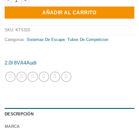
original
actual
AÑADIR AL CARRITO
era:
es:
243.38€.
196.76€.
SKU:
KTS315
Categorías:
Sistemas De Escape
,
Tubos De Competicion
2.0I 8V
A4
Audi
DESCRIPCIÓN
MARCA