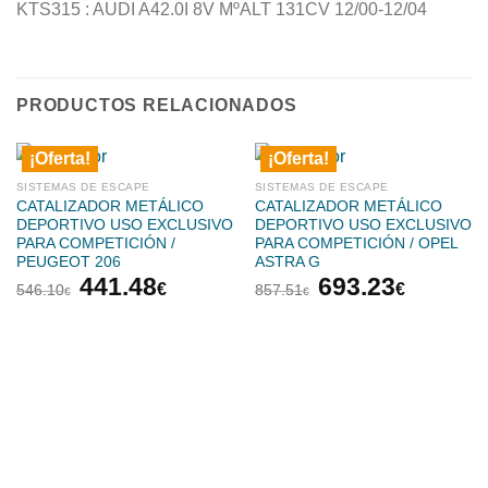
KTS315 : AUDI A42.0I 8V MºALT 131CV 12/00-12/04
PRODUCTOS RELACIONADOS
¡Oferta!
¡Oferta!
SISTEMAS DE ESCAPE
SISTEMAS DE ESCAPE
CATALIZADOR METÁLICO
CATALIZADOR METÁLICO
DEPORTIVO USO EXCLUSIVO
DEPORTIVO USO EXCLUSIVO
PARA COMPETICIÓN /
PARA COMPETICIÓN / OPEL
PEUGEOT 206
ASTRA G
El
El
El
El
441.48
693.23
€
€
546.10
857.51
€
€
precio
precio
precio
precio
original
actual
original
actual
era:
es:
era:
es:
546.10€.
441.48€.
857.51€.
693.23