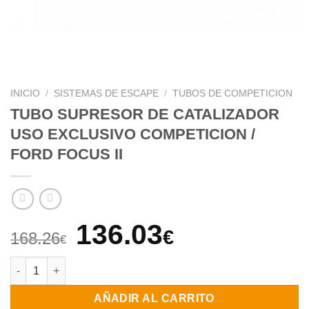
INICIO
/
SISTEMAS DE ESCAPE
/
TUBOS DE COMPETICION
TUBO SUPRESOR DE CATALIZADOR
USO EXCLUSIVO COMPETICION /
FORD FOCUS II
El
El
136.03
€
168.26
€
precio
precio
TUBO SUPRESOR DE CATALIZADOR USO EXCLUSIVO COMPETICI
original
actual
AÑADIR AL CARRITO