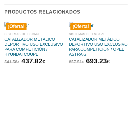
PRODUCTOS RELACIONADOS
¡Oferta!
¡Oferta!
SISTEMAS DE ESCAPE
SISTEMAS DE ESCAPE
CATALIZADOR METÁLICO
CATALIZADOR METÁLICO
DEPORTIVO USO EXCLUSIVO
DEPORTIVO USO EXCLUSIVO
PARA COMPETICIÓN /
PARA COMPETICIÓN / OPEL
HYUNDAI COUPE
ASTRA G
El
El
El
El
437.82
693.23
€
€
541.58
857.51
€
€
precio
precio
precio
precio
original
actual
original
actual
era:
es:
era:
es:
541.58€.
437.82€.
857.51€.
693.23