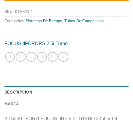
era:
es:
168.26€.
136.03€.
SKU:
KTS330_1
Categorías:
Sistemas De Escape
,
Tubos De Competicion
FOCUS II
FORD
RS 2.5i Turbo
DESCRIPCIÓN
MARCA
KTS330 : FORD FOCUS IIRS 2.5I TURBO 305CV 09-