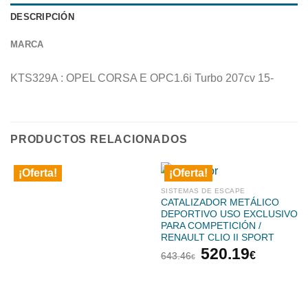
DESCRIPCIÓN
MARCA
KTS329A : OPEL CORSA E OPC1.6i Turbo 207cv 15-
PRODUCTOS RELACIONADOS
¡Oferta!
¡Oferta!
SISTEMAS DE ESCAPE
CATALIZADOR METÁLICO
DEPORTIVO USO EXCLUSIVO
PARA COMPETICIÓN /
RENAULT CLIO II SPORT
El
El
520.19
€
643.46
€
precio
precio
original
actual
era:
es: