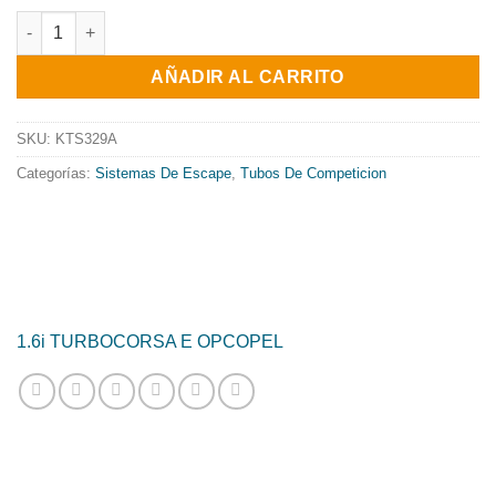
precio
precio
TUBO SUPRESOR DE CATALIZADOR USO EXCLUSIVO COMPETICI
original
actual
AÑADIR AL CARRITO
era:
es:
443.18€.
358.28€.
SKU:
KTS329A
Categorías:
Sistemas De Escape
,
Tubos De Competicion
1.6i TURBO
CORSA E OPC
OPEL