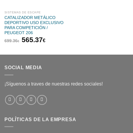
643.46€.
520.19
SISTEMAS DE ESCAPE
CATALIZADOR METÁLICO
DEPORTIVO USO EXCLUSIVO
PARA COMPETICIÓN /
PEUGEOT 206
El
El
565.37
€
699.36
€
precio
precio
original
actual
era:
es:
699.36€.
565.37€.
SOCIAL MEDIA
¡Síguenos a traves de nuestras redes sociales!
POLÍTICAS DE LA EMPRESA