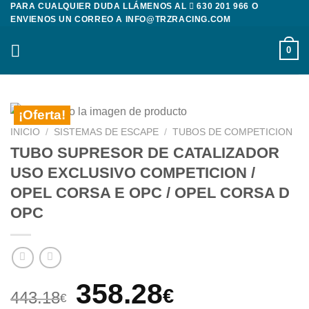
PARA CUALQUIER DUDA LLÁMENOS AL
630 201 966
O
Saltar
ENVIENOS UN CORREO A
INFO@TRZRACING.COM
al
contenido
0
¡Oferta!
INICIO
/
SISTEMAS DE ESCAPE
/
TUBOS DE COMPETICION
TUBO SUPRESOR DE CATALIZADOR
USO EXCLUSIVO COMPETICION /
OPEL CORSA E OPC / OPEL CORSA D
OPC
El
El
358.28
€
443.18
€