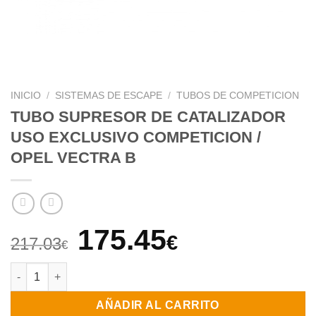
INICIO
/
SISTEMAS DE ESCAPE
/
TUBOS DE COMPETICION
TUBO SUPRESOR DE CATALIZADOR
USO EXCLUSIVO COMPETICION /
OPEL VECTRA B
El
El
175.45
€
217.03
€
precio
precio
TUBO SUPRESOR DE CATALIZADOR USO EXCLUSIVO COMPETICI
original
actual
AÑADIR AL CARRITO