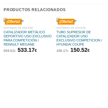
PRODUCTOS RELACIONADOS
¡Oferta!
¡Oferta!
SISTEMAS DE ESCAPE
SISTEMAS DE ESCAPE
CATALIZADOR METÁLICO
TUBO SUPRESOR DE
DEPORTIVO USO EXCLUSIVO
CATALIZADOR USO
PARA COMPETICIÓN /
EXCLUSIVO COMPETICION /
RENAULT MEGANE
HYUNDAI COUPE
El
El
El
El
533.17
150.52
€
€
659.52
186.17
€
€
precio
precio
precio
precio
original
actual
original
actual
era:
es:
era:
es:
659.52€.
533.17€.
186.17€.
150.52