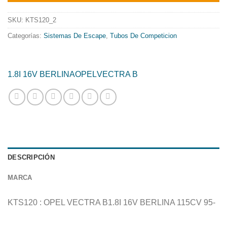
era:
es:
217.03€.
175.45€.
SKU:
KTS120_2
Categorías:
Sistemas De Escape
,
Tubos De Competicion
1.8I 16V BERLINA
OPEL
VECTRA B
DESCRIPCIÓN
MARCA
KTS120 : OPEL VECTRA B1.8I 16V BERLINA 115CV 95-