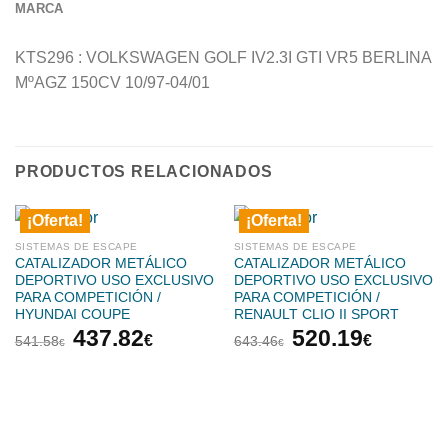
MARCA
KTS296 : VOLKSWAGEN GOLF IV2.3I GTI VR5 BERLINA
MºAGZ 150CV 10/97-04/01
PRODUCTOS RELACIONADOS
¡Oferta!
¡Oferta!
SISTEMAS DE ESCAPE
SISTEMAS DE ESCAPE
CATALIZADOR METÁLICO
CATALIZADOR METÁLICO
DEPORTIVO USO EXCLUSIVO
DEPORTIVO USO EXCLUSIVO
PARA COMPETICIÓN /
PARA COMPETICIÓN /
HYUNDAI COUPE
RENAULT CLIO II SPORT
El
El
El
El
437.82
520.19
€
€
541.58
643.46
€
€
precio
precio
precio
precio
original
actual
original
actual
era:
es:
era:
es:
541.58€.
437.82€.
643.46€.
520.19