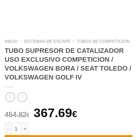
INICIO
/
SISTEMAS DE ESCAPE
/
TUBOS DE COMPETICION
TUBO SUPRESOR DE CATALIZADOR
USO EXCLUSIVO COMPETICION /
VOLKSWAGEN BORA / SEAT TOLEDO /
VOLKSWAGEN GOLF IV
El
El
367.69
€
454.82
€
precio
precio
TUBO SUPRESOR DE CATALIZADOR USO EXCLUSIVO COMPETIC