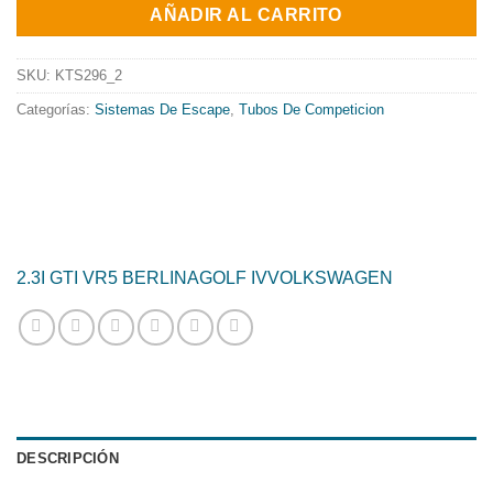
original
actual
AÑADIR AL CARRITO
era:
es:
454.82€.
367.69€.
SKU:
KTS296_2
Categorías:
Sistemas De Escape
,
Tubos De Competicion
2.3I GTI VR5 BERLINA
GOLF IV
VOLKSWAGEN
DESCRIPCIÓN