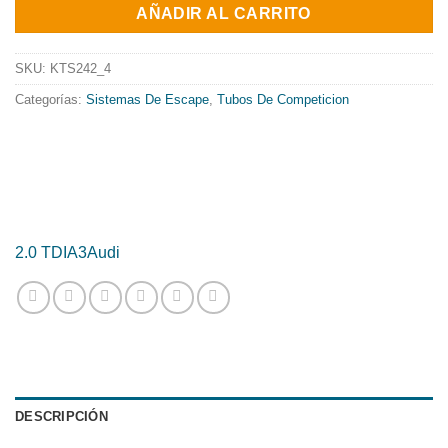
original
actual
AÑADIR AL CARRITO
era:
es:
452.58€.
365.88€.
SKU:
KTS242_4
Categorías:
Sistemas De Escape
,
Tubos De Competicion
2.0 TDI
A3
Audi
DESCRIPCIÓN