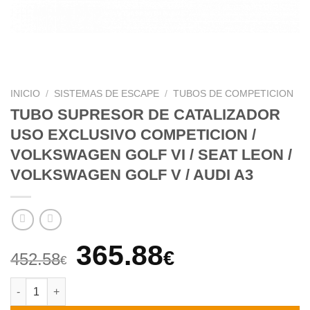
INICIO
/
SISTEMAS DE ESCAPE
/
TUBOS DE COMPETICION
TUBO SUPRESOR DE CATALIZADOR
USO EXCLUSIVO COMPETICION /
VOLKSWAGEN GOLF VI / SEAT LEON /
VOLKSWAGEN GOLF V / AUDI A3
El
El
365.88
€
452.58
€
precio
precio
TUBO SUPRESOR DE CATALIZADOR USO EXCLUSIVO COMPETICI