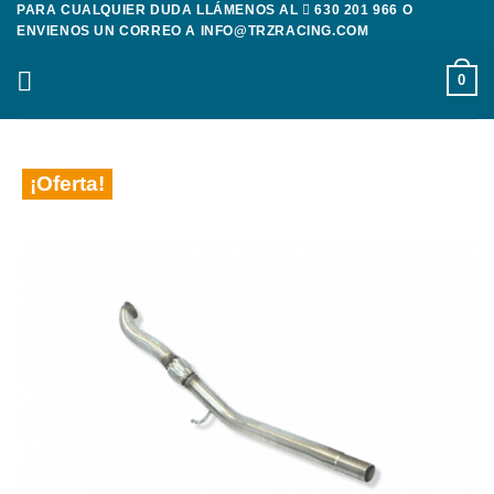
PARA CUALQUIER DUDA LLÁMENOS AL
630 201 966
O
Saltar
ENVIENOS UN CORREO A
INFO@TRZRACING.COM
al
contenido
0
¡Oferta!