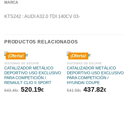
MARCA
KTS242 : AUDI A32.0 TDI 140CV 03-
PRODUCTOS RELACIONADOS
¡Oferta!
¡Oferta!
SISTEMAS DE ESCAPE
SISTEMAS DE ESCAPE
CATALIZADOR METÁLICO
CATALIZADOR METÁLICO
DEPORTIVO USO EXCLUSIVO
DEPORTIVO USO EXCLUSIVO
PARA COMPETICIÓN /
PARA COMPETICIÓN /
RENAULT CLIO II SPORT
HYUNDAI COUPE
El
El
El
El
520.19
437.82
€
€
643.46
541.58
€
€
precio
precio
precio
precio
original
actual
original
actual
era:
es:
era:
es:
643.46€.
520.19€.
541.58€.
437.82