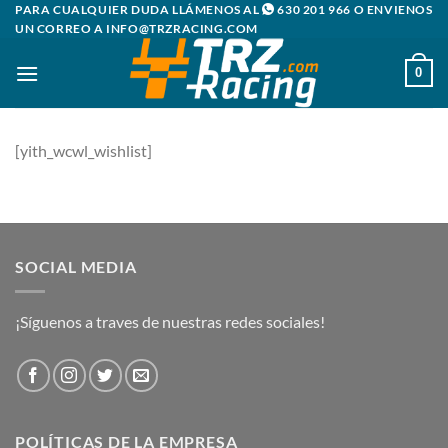
Saltar
PARA CUALQUIER DUDA LLÁMENOS AL
630 201 966
O ENVIENOS
UN CORREO A
INFO@TRZRACING.COM
al
contenido
0
[yith_wcwl_wishlist]
SOCIAL MEDIA
¡Síguenos a traves de nuestras redes sociales!
POLÍTICAS DE LA EMPRESA