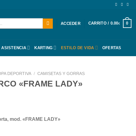
CARRITO /
0.00
0
ACCEDER
€
 ASISTENCIA
KARTING
ESTILO DE VIDA
OFERTAS
OPA DEPORTIVA
/
CAMISETAS Y GORRAS
RCO «FRAME LADY»
orta, mod. «FRAME LADY»