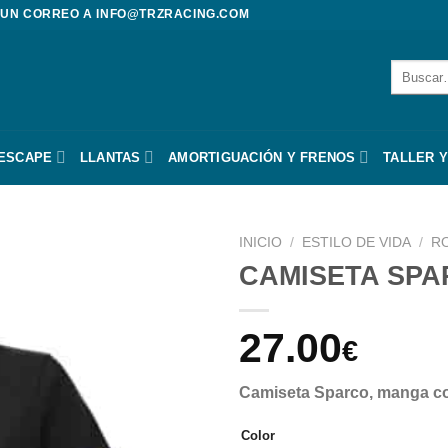
 UN CORREO A
INFO@TRZRACING.COM
Buscar
por:
 ESCAPE
LLANTAS
AMORTIGUACIÓN Y FRENOS
TALLER Y
INICIO
/
ESTILO DE VIDA
/
R
CAMISETA SPA
27.00
€
Camiseta Sparco, manga c
Color