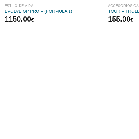
ESTILO DE VIDA
ACCESORIOS C
EVOLVE GP PRO – (FORMULA 1)
TOUR – TROL
1150.00
155.00
€
€