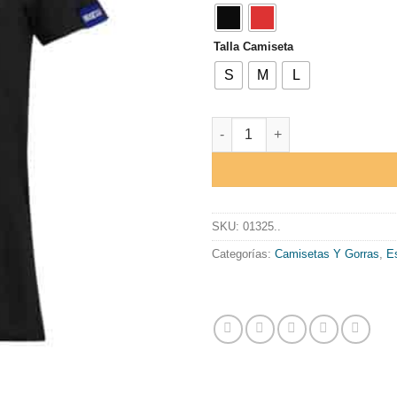
Talla Camiseta
S
M
L
CAMISETA SPARCO "FRAME LA
SKU:
01325..
Categorías:
Camisetas Y Gorras
,
Es