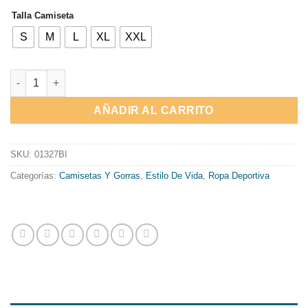
Talla Camiseta
S
M
L
XL
XXL
CAMISETA SPARCO "ORIGINAL" cantidad
AÑADIR AL CARRITO
SKU:
01327BI
Categorías:
Camisetas Y Gorras
,
Estilo De Vida
,
Ropa Deportiva