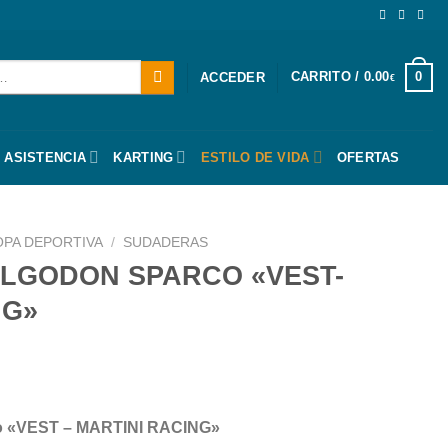
CARRITO /
0.00
0
ACCEDER
€
 ASISTENCIA
KARTING
ESTILO DE VIDA
OFERTAS
OPA DEPORTIVA
/
SUDADERAS
LGODON SPARCO «VEST-
NG»
co «VEST – MARTINI RACING»