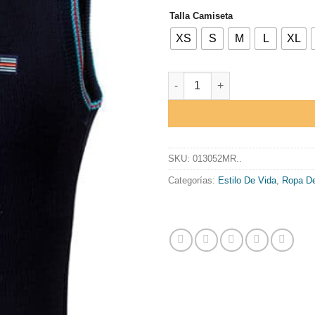
Talla Camiseta
XS
S
M
L
XL
CHALECO DE ALGODON SPARCO
SKU:
013052MR..
Categorías:
Estilo De Vida
,
Ropa De