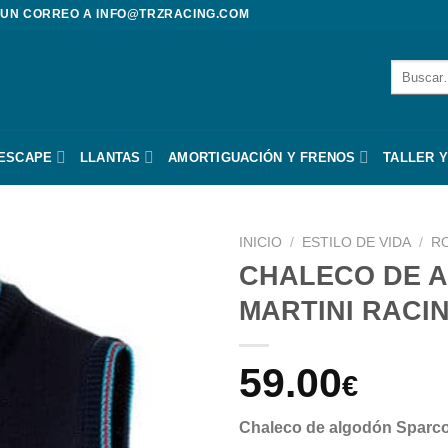
 UN CORREO A
INFO@TRZRACING.COM
Buscar
por:
 ESCAPE
LLANTAS
AMORTIGUACIÓN Y FRENOS
TALLER Y
INICIO
/
ESTILO DE VIDA
/
R
CHALECO DE A
MARTINI RACI
59.00
€
Chaleco de algodón Spar