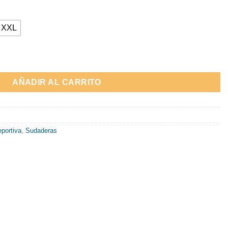
XXL
 "VEST-MARTINI RACING" cantidad
AÑADIR AL CARRITO
portiva
,
Sudaderas