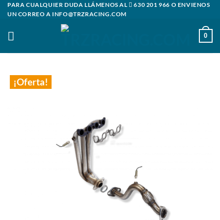
Saltar
PARA CUALQUIER DUDA LLÁMENOS AL
630 201 966
O ENVIENOS
UN CORREO A
INFO@TRZRACING.COM
al
contenido
0
¡Oferta!