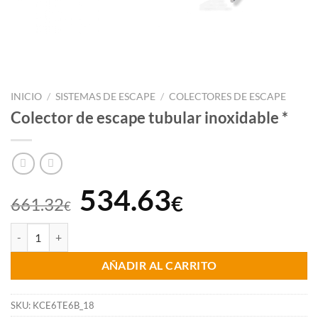
INICIO
/
SISTEMAS DE ESCAPE
/
COLECTORES DE ESCAPE
Colector de escape tubular inoxidable *
El
El
534.63
€
661.32
€
precio
precio
Colector de escape tubular inoxidable * cantidad
original
actual
AÑADIR AL CARRITO
era:
es:
661.32€.
534.63€.
SKU:
KCE6TE6B_18