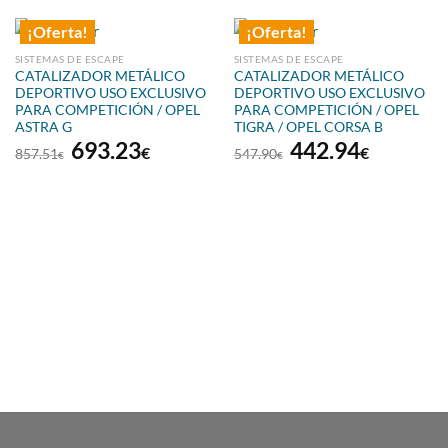
¡Oferta!
¡Oferta!
SISTEMAS DE ESCAPE
SISTEMAS DE ESCAPE
CATALIZADOR METÁLICO
CATALIZADOR METÁLICO
DEPORTIVO USO EXCLUSIVO
DEPORTIVO USO EXCLUSIVO
PARA COMPETICIÓN / OPEL
PARA COMPETICIÓN / OPEL
ASTRA G
TIGRA / OPEL CORSA B
El
El
El
El
693.23
442.94
€
€
857.51
547.90
€
€
precio
precio
precio
precio
original
actual
original
actual
era:
es:
era:
es:
857.51€.
693.23€.
547.90€.
442.94€