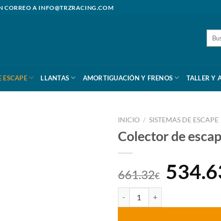
N CORREO A
INFO@TRZRACING.COM
Busc
por:
E ESCAPE
LLANTAS
AMORTIGUACIÓN Y FRENOS
TALLER Y 
INICIO
/
SISTEMAS DE ESCAPE
Colector de escap
El
534.6
661.32
€
preci
Colector de escape tubular inoxid
origin