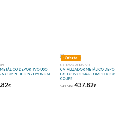
¡Oferta!
APE
SISTEMAS DE ESCAPE
 METÁLICO DEPORTIVO USO
CATALIZADOR METÁLICO DEPO
RA COMPETICIÓN / HYUNDAI
EXCLUSIVO PARA COMPETICIÓN
COUPE
El
El
El
.82
437.82
€
€
541.58
€
io
precio
precio
precio
inal
actual
original
actual
es:
era:
es:
.58€.
437.82€.
541.58€.
437.82