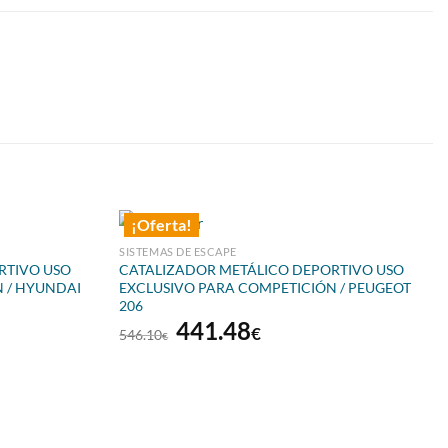
¡Oferta!
SISTEMAS DE ESCAPE
RTIVO USO
CATALIZADOR METÁLICO DEPORTIVO USO
 / HYUNDAI
EXCLUSIVO PARA COMPETICIÓN / PEUGEOT
206
El
El
441.48
€
546.10
€
precio
precio
original
actual
era:
es:
€.
546.10€.
441.48€.