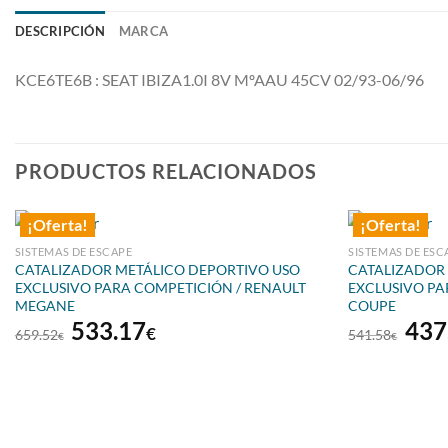
DESCRIPCIÓN
MARCA
KCE6TE6B : SEAT IBIZA1.0I 8V MºAAU 45CV 02/93-06/96
PRODUCTOS RELACIONADOS
¡Oferta!
¡Oferta!
SISTEMAS DE ESCAPE
SISTEMAS DE ESC
CATALIZADOR METÁLICO DEPORTIVO USO
CATALIZADOR
EXCLUSIVO PARA COMPETICIÓN / RENAULT
EXCLUSIVO PA
MEGANE
COUPE
El
El
El
533.17
437
€
659.52
541.58
€
€
precio
precio
prec
original
actual
orig
era:
es:
era:
659.52€.
533.17€.
541