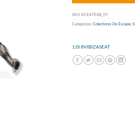
era:
661.3
SKU:
KCE6TE6B_19
Categorías:
Colectores De Escape
,
S
1.0I 8V
IBIZA
SEAT