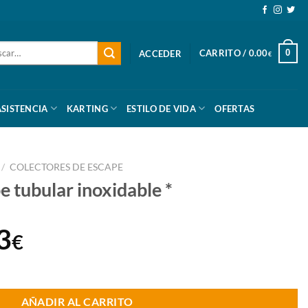
ar
CARRITO /
0.00
0
ACCEDER
€
ASISTENCIA
KARTING
ESTILO DE VIDA
OFERTAS
/
COLECTORES DE ESCAPE
e tubular inoxidable *
El
3
€
o
precio
able * cantidad
al
actual
AÑADIR AL CARRITO