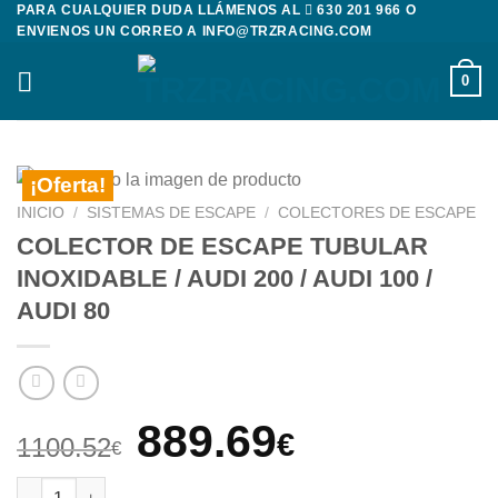
PARA CUALQUIER DUDA LLÁMENOS AL
630 201 966
O
Saltar
ENVIENOS UN CORREO A
INFO@TRZRACING.COM
al
contenido
0
¡Oferta!
INICIO
/
SISTEMAS DE ESCAPE
/
COLECTORES DE ESCAPE
COLECTOR DE ESCAPE TUBULAR
INOXIDABLE / AUDI 200 / AUDI 100 /
AUDI 80
El
El
889.69
€
1100.52
€
precio
precio
COLECTOR DE ESCAPE TUBULAR INOXIDABLE / AUDI 200 / AUDI 