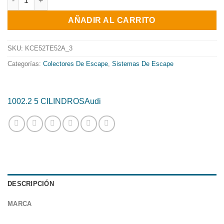
original
actual
AÑADIR AL CARRITO
era:
es:
1100.52€.
889.69€.
SKU:
KCE52TE52A_3
Categorías:
Colectores De Escape
,
Sistemas De Escape
100
2.2 5 CILINDROS
Audi
DESCRIPCIÓN
MARCA