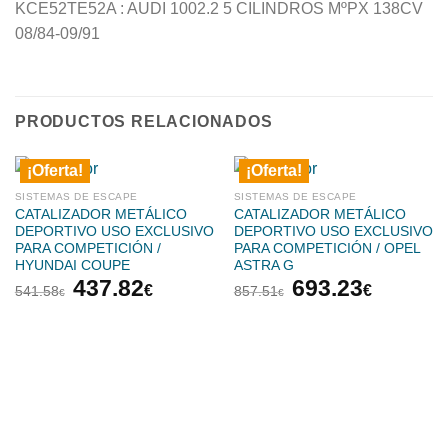
KCE52TE52A : AUDI 1002.2 5 CILINDROS MºPX 138CV
08/84-09/91
PRODUCTOS RELACIONADOS
¡Oferta!
¡Oferta!
SISTEMAS DE ESCAPE
SISTEMAS DE ESCAPE
CATALIZADOR METÁLICO
CATALIZADOR METÁLICO
DEPORTIVO USO EXCLUSIVO
DEPORTIVO USO EXCLUSIVO
PARA COMPETICIÓN /
PARA COMPETICIÓN / OPEL
HYUNDAI COUPE
ASTRA G
El
El
El
El
437.82
693.23
€
€
541.58
857.51
€
€
precio
precio
precio
precio
original
actual
original
actual
era:
es:
era:
es:
541.58€.
437.82€.
857.51€.
693.23