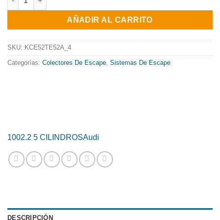
original
actual
AÑADIR AL CARRITO
era:
es:
1100.52€.
889.69€.
SKU:
KCE52TE52A_4
Categorías:
Colectores De Escape
,
Sistemas De Escape
100
2.2 5 CILINDROS
Audi
DESCRIPCIÓN