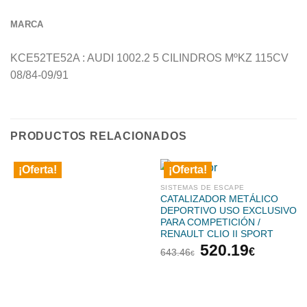
MARCA
KCE52TE52A : AUDI 1002.2 5 CILINDROS MºKZ 115CV
08/84-09/91
PRODUCTOS RELACIONADOS
¡Oferta!
¡Oferta!
SISTEMAS DE ESCAPE
CATALIZADOR METÁLICO
DEPORTIVO USO EXCLUSIVO
PARA COMPETICIÓN /
RENAULT CLIO II SPORT
El
El
520.19
€
643.46
€
precio
precio
original
actual
era:
es: