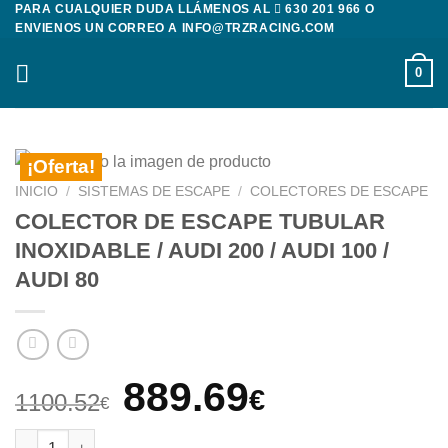
PARA CUALQUIER DUDA LLÁMENOS AL
630 201 966
O
Saltar
ENVIENOS UN CORREO A
INFO@TRZRACING.COM
al
contenido
0
¡Oferta!
INICIO
/
SISTEMAS DE ESCAPE
/
COLECTORES DE ESCAPE
COLECTOR DE ESCAPE TUBULAR
INOXIDABLE / AUDI 200 / AUDI 100 /
AUDI 80
El
El
889.69
€
1100.52
€
precio
precio
COLECTOR DE ESCAPE TUBULAR INOXIDABLE / AUDI 200 / AUDI 