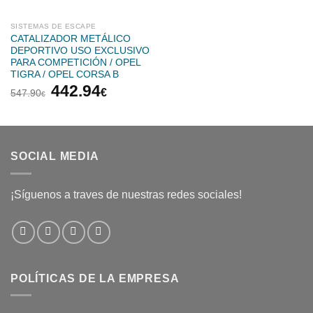
643.46€.
520.19
SISTEMAS DE ESCAPE
CATALIZADOR METÁLICO
DEPORTIVO USO EXCLUSIVO
PARA COMPETICIÓN / OPEL
TIGRA / OPEL CORSA B
El
El
442.94
€
547.90
€
precio
precio
original
actual
era:
es:
547.90€.
442.94€.
SOCIAL MEDIA
¡Síguenos a traves de nuestras redes sociales!
POLÍTICAS DE LA EMPRESA