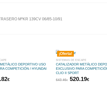
TRASERO MºKR 139CV 06/85-10/91
¡Oferta!
CAPE
SISTEMAS DE ESCAPE
 METÁLICO DEPORTIVO USO
CATALIZADOR METÁLICO DEP
RA COMPETICIÓN / HYUNDAI
EXCLUSIVO PARA COMPETICIÓ
CLIO II SPORT
El
El
El
.82
520.19
€
€
643.46
€
cio
precio
precio
precio
inal
actual
original
actual
es:
era:
es:
.58€.
437.82€.
643.46€.
520.19