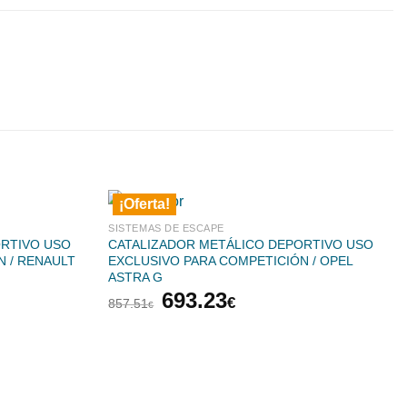
¡Oferta!
SISTEMAS DE ESCAPE
ORTIVO USO
CATALIZADOR METÁLICO DEPORTIVO USO
N / RENAULT
EXCLUSIVO PARA COMPETICIÓN / OPEL
ASTRA G
El
El
693.23
€
857.51
€
precio
precio
original
actual
era:
es:
€.
857.51€.
693.23€.