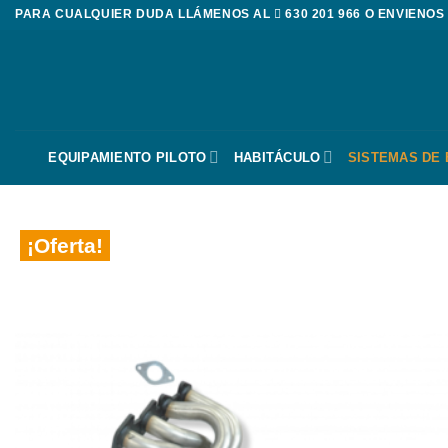
Saltar
PARA CUALQUIER DUDA LLÁMENOS AL
630 201 966
O ENVIENOS
al
contenido
EQUIPAMIENTO PILOTO
HABITÁCULO
SISTEMAS DE
¡Oferta!