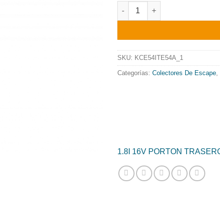
preci
COLECTOR DE ESCAPE TUBUL
origin
era:
808.0
SKU:
KCE54ITE54A_1
Categorías:
Colectores De Escape
,
1.8I 16V PORTON TRASER