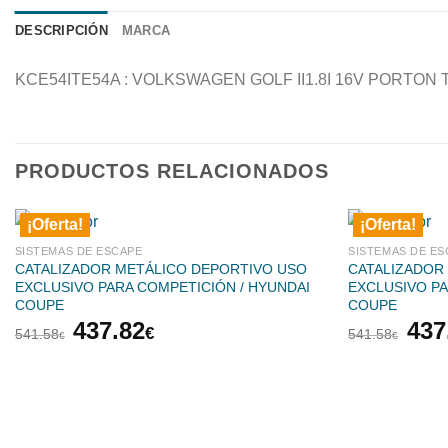
DESCRIPCIÓN
MARCA
KCE54ITE54A : VOLKSWAGEN GOLF II1.8I 16V PORTON 
PRODUCTOS RELACIONADOS
¡Oferta!
¡Oferta!
SISTEMAS DE ESCAPE
SISTEMAS DE ES
CATALIZADOR METÁLICO DEPORTIVO USO
CATALIZADOR
EXCLUSIVO PARA COMPETICIÓN / HYUNDAI
EXCLUSIVO PA
COUPE
COUPE
El
El
El
437.82
437
€
541.58
541.58
€
€
precio
precio
pre
original
actual
orig
era:
es:
era:
541.58€.
437.82€.
541