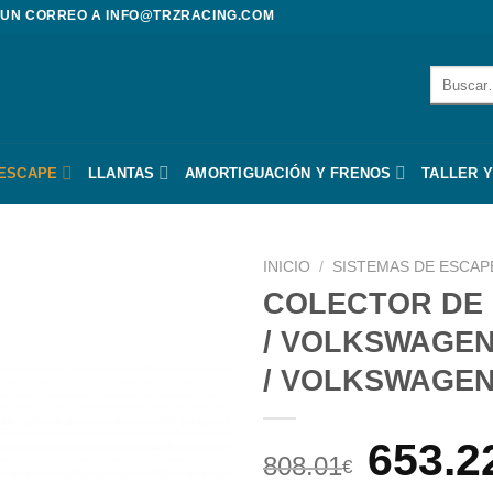
 UN CORREO A
INFO@TRZRACING.COM
Buscar
por:
 ESCAPE
LLANTAS
AMORTIGUACIÓN Y FRENOS
TALLER Y
INICIO
/
SISTEMAS DE ESCAP
COLECTOR DE 
/ VOLKSWAGEN
/ VOLKSWAGE
El
653.2
808.01
€