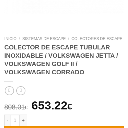
INICIO
/
SISTEMAS DE ESCAPE
/
COLECTORES DE ESCAPE
COLECTOR DE ESCAPE TUBULAR
INOXIDABLE / VOLKSWAGEN JETTA /
VOLKSWAGEN GOLF II /
VOLKSWAGEN CORRADO
El
El
653.22
€
808.01
€
precio
precio
COLECTOR DE ESCAPE TUBULAR INOXIDABLE / VOLKSWAGEN 