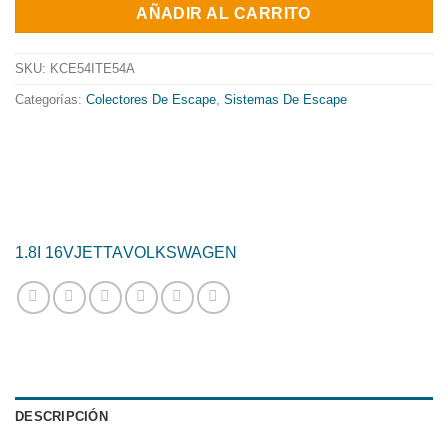
original
actual
AÑADIR AL CARRITO
era:
es:
808.01€.
653.22€.
SKU:
KCE54ITE54A
Categorías:
Colectores De Escape
,
Sistemas De Escape
1.8I 16V
JETTA
VOLKSWAGEN
DESCRIPCIÓN