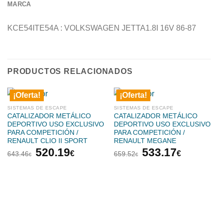
MARCA
KCE54ITE54A : VOLKSWAGEN JETTA1.8I 16V 86-87
PRODUCTOS RELACIONADOS
¡Oferta!
¡Oferta!
SISTEMAS DE ESCAPE
SISTEMAS DE ESCAPE
CATALIZADOR METÁLICO
CATALIZADOR METÁLICO
DEPORTIVO USO EXCLUSIVO
DEPORTIVO USO EXCLUSIVO
PARA COMPETICIÓN /
PARA COMPETICIÓN /
RENAULT CLIO II SPORT
RENAULT MEGANE
El
El
El
El
520.19
533.17
€
€
643.46
659.52
€
€
precio
precio
precio
precio
original
actual
original
actual
era:
es:
era:
es:
643.46€.
520.19€.
659.52€.
533.17