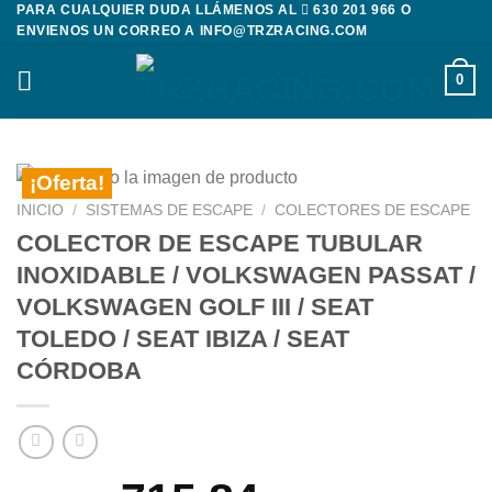
PARA CUALQUIER DUDA LLÁMENOS AL
630 201 966
O
Saltar
ENVIENOS UN CORREO A
INFO@TRZRACING.COM
al
contenido
0
¡Oferta!
INICIO
/
SISTEMAS DE ESCAPE
/
COLECTORES DE ESCAPE
COLECTOR DE ESCAPE TUBULAR
INOXIDABLE / VOLKSWAGEN PASSAT /
VOLKSWAGEN GOLF III / SEAT
TOLEDO / SEAT IBIZA / SEAT
CÓRDOBA