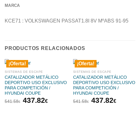
MARCA
KCE71 : VOLKSWAGEN PASSAT1.8I 8V MºABS 91-95
PRODUCTOS RELACIONADOS
¡Oferta!
¡Oferta!
SISTEMAS DE ESCAPE
SISTEMAS DE ESCAPE
CATALIZADOR METÁLICO
CATALIZADOR METÁLICO
DEPORTIVO USO EXCLUSIVO
DEPORTIVO USO EXCLUSIVO
PARA COMPETICIÓN /
PARA COMPETICIÓN /
HYUNDAI COUPE
HYUNDAI COUPE
El
El
El
El
437.82
437.82
€
€
541.58
541.58
€
€
precio
precio
precio
precio
original
actual
original
actual
era:
es:
era:
es:
541.58€.
437.82€.
541.58€.
437.82