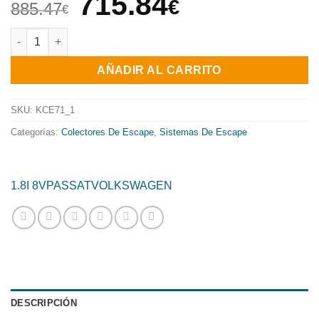
El
El
715.84
€
885.47
€
precio
precio
COLECTOR DE ESCAPE TUBULAR INOXIDABLE / VOLKSWAGEN PA
original
actual
AÑADIR AL CARRITO
era:
es:
885.47€.
715.84€.
SKU:
KCE71_1
Categorías:
Colectores De Escape
,
Sistemas De Escape
1.8I 8V
PASSAT
VOLKSWAGEN
DESCRIPCIÓN