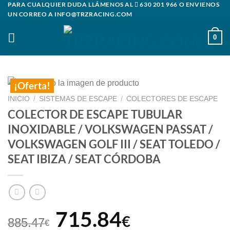
PARA CUALQUIER DUDA LLÁMENOS AL
630 201 966
O ENVIENOS
Saltar
UN CORREO A
INFO@TRZRACING.COM
al
contenido
0
¡Oferta!
INICIO
/
SISTEMAS DE ESCAPE
/
COLECTORES DE ESCAPE
COLECTOR DE ESCAPE TUBULAR
INOXIDABLE / VOLKSWAGEN PASSAT /
VOLKSWAGEN GOLF III / SEAT TOLEDO /
SEAT IBIZA / SEAT CÓRDOBA
El
El
715.84
€
885.47
€