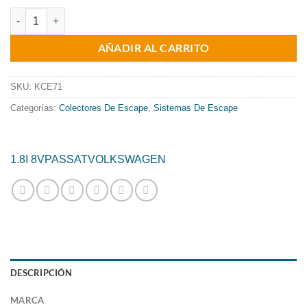
precio
precio
COLECTOR DE ESCAPE TUBULAR INOXIDABLE / VOLKSWAGEN PASSAT
original
actual
AÑADIR AL CARRITO
era:
es:
885.47€.
715.84€.
SKU:
KCE71
Categorías:
Colectores De Escape
,
Sistemas De Escape
1.8I 8V
PASSAT
VOLKSWAGEN
DESCRIPCIÓN
MARCA