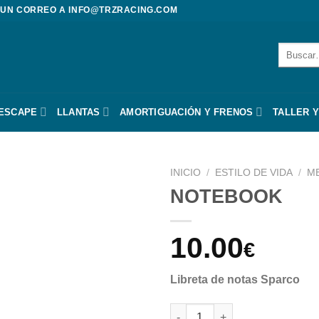
 UN CORREO A
INFO@TRZRACING.COM
Buscar
por:
 ESCAPE
LLANTAS
AMORTIGUACIÓN Y FRENOS
TALLER Y
INICIO
/
ESTILO DE VIDA
/
M
NOTEBOOK
10.00
€
Libreta de notas Sparco
NOTEBOOK cantidad