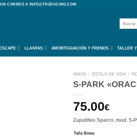
 UN CORREO A
INFO@TRZRACING.COM
Buscar
por:
 ESCAPE
LLANTAS
AMORTIGUACIÓN Y FRENOS
TALLER Y
INICIO
/
ESTILO DE VIDA
/
R
S-PARK «ORAC
75.00
€
Zapatillas Sparco, mod.
Talla Botas