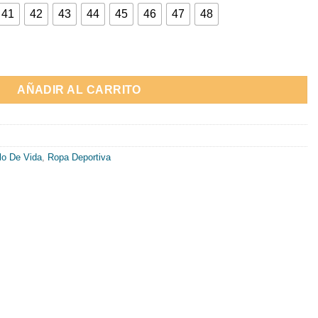
41
42
43
44
45
46
47
48
ACING" cantidad
AÑADIR AL CARRITO
lo De Vida
,
Ropa Deportiva