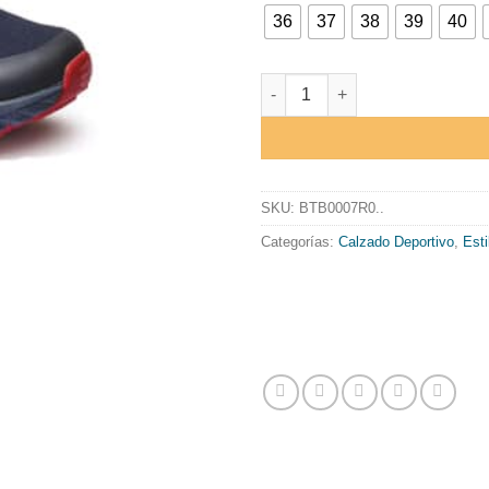
36
37
38
39
40
S-PARK "ORACLE RED BULL R
SKU:
BTB0007R0..
Categorías:
Calzado Deportivo
,
Esti