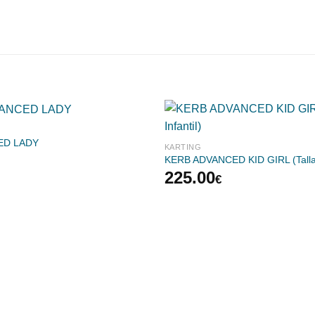
ED LADY
KARTING
KERB ADVANCED KID GIRL (Talla I
225.00
€