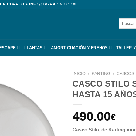
 UN CORREO A
INFO@TRZRACING.COM
Buscar
por:
 ESCAPE
LLANTAS
AMORTIGUACIÓN Y FRENOS
TALLER Y
INICIO
/
KARTING
/
CASCOS 
CASCO STILO 
HASTA 15 AÑOS
490.00
€
Casco Stilo, de Karting m