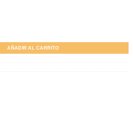
O (KARTING - HASTA 15 AÑOS) cantidad
AÑADIR AL CARRITO