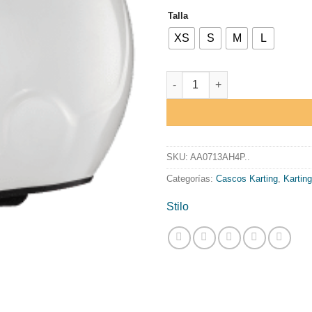
Talla
XS
S
M
L
CASCO STILO ST5F CMR BLANC
SKU:
AA0713AH4P..
Categorías:
Cascos Karting
,
Karting
Stilo