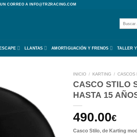
 UN CORREO A
INFO@TRZRACING.COM
Buscar
por:
 ESCAPE
LLANTAS
AMORTIGUACIÓN Y FRENOS
TALLER Y
INICIO
/
KARTING
/
CASCOS 
CASCO STILO 
HASTA 15 AÑOS
490.00
€
Casco Stilo, de Karting m