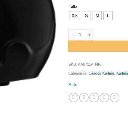
Talla
XS
S
M
L
CASCO STILO ST5F CMR NEGRO
SKU:
AA0711AH4P..
Categorías:
Cascos Karting
,
Karting
Stilo