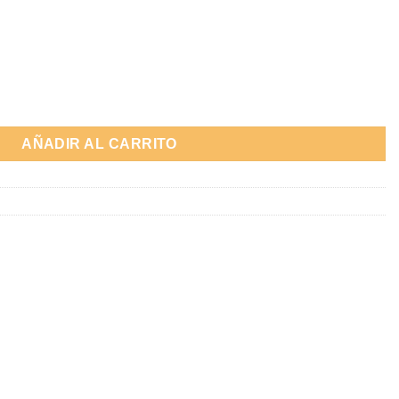
 (KARTING - HASTA 15 AÑOS) cantidad
AÑADIR AL CARRITO