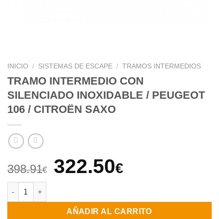
INICIO
/
SISTEMAS DE ESCAPE
/
TRAMOS INTERMEDIOS
TRAMO INTERMEDIO CON
SILENCIADO INOXIDABLE / PEUGEOT
106 / CITROËN SAXO
El
El
322.50
€
398.91
€
precio
precio
TRAMO INTERMEDIO CON SILENCIADO INOXIDABLE / PEUGEOT 
original
actual
AÑADIR AL CARRITO