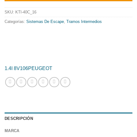
era:
es:
398.91€.
322.50€.
SKU:
KTI-40C_16
Categorías:
Sistemas De Escape
,
Tramos Intermedios
1.4I 8V
106
PEUGEOT
DESCRIPCIÓN
MARCA