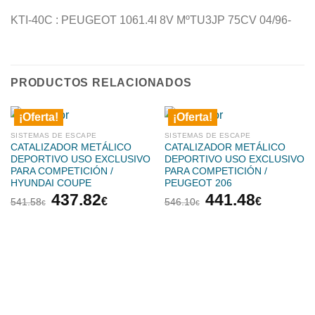
KTI-40C : PEUGEOT 1061.4I 8V MºTU3JP 75CV 04/96-
PRODUCTOS RELACIONADOS
¡Oferta!
¡Oferta!
SISTEMAS DE ESCAPE
SISTEMAS DE ESCAPE
CATALIZADOR METÁLICO
CATALIZADOR METÁLICO
DEPORTIVO USO EXCLUSIVO
DEPORTIVO USO EXCLUSIVO
PARA COMPETICIÓN /
PARA COMPETICIÓN /
HYUNDAI COUPE
PEUGEOT 206
El
El
El
El
437.82
441.48
€
€
541.58
546.10
€
€
precio
precio
precio
precio
original
actual
original
actual
era:
es:
era:
es:
541.58€.
437.82€.
546.10€.
441.48