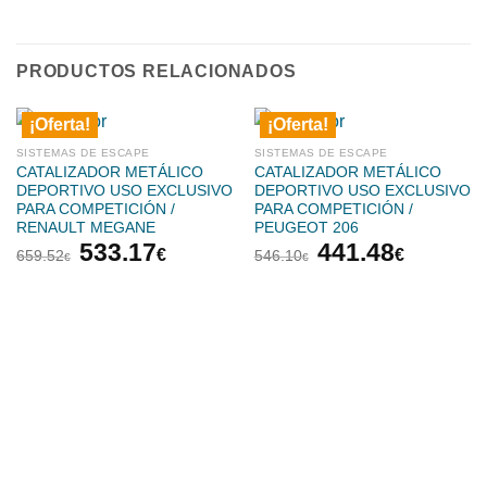
PRODUCTOS RELACIONADOS
¡Oferta!
¡Oferta!
SISTEMAS DE ESCAPE
SISTEMAS DE ESCAPE
CATALIZADOR METÁLICO
CATALIZADOR METÁLICO
DEPORTIVO USO EXCLUSIVO
DEPORTIVO USO EXCLUSIVO
PARA COMPETICIÓN /
PARA COMPETICIÓN /
RENAULT MEGANE
PEUGEOT 206
El
El
El
El
533.17
441.48
€
€
659.52
546.10
€
€
precio
precio
precio
precio
original
actual
original
actual
era:
es:
era:
es:
659.52€.
533.17€.
546.10€.
441.48