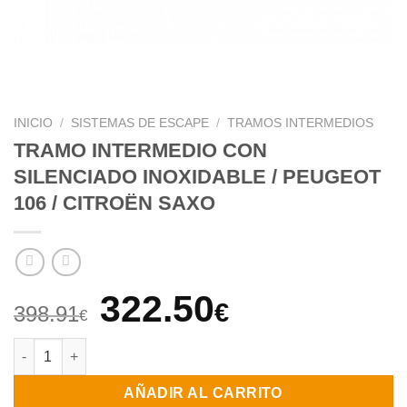
INICIO
/
SISTEMAS DE ESCAPE
/
TRAMOS INTERMEDIOS
TRAMO INTERMEDIO CON
SILENCIADO INOXIDABLE / PEUGEOT
106 / CITROËN SAXO
El
El
322.50
€
398.91
€
precio
precio
TRAMO INTERMEDIO CON SILENCIADO INOXIDABLE / PEUGEOT 
original
actual
AÑADIR AL CARRITO