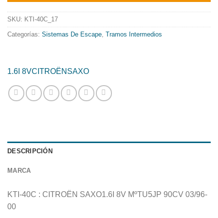
era:
es:
398.91€.
322.50€.
SKU:
KTI-40C_17
Categorías:
Sistemas De Escape
,
Tramos Intermedios
1.6I 8V
CITROËN
SAXO
DESCRIPCIÓN
MARCA
KTI-40C : CITROËN SAXO1.6I 8V MºTU5JP 90CV 03/96-
00