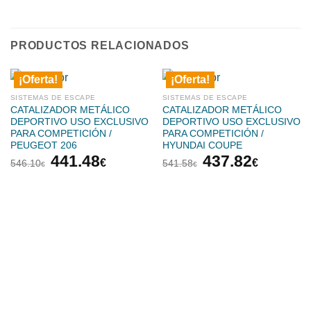
PRODUCTOS RELACIONADOS
¡Oferta!
¡Oferta!
SISTEMAS DE ESCAPE
SISTEMAS DE ESCAPE
CATALIZADOR METÁLICO
CATALIZADOR METÁLICO
DEPORTIVO USO EXCLUSIVO
DEPORTIVO USO EXCLUSIVO
PARA COMPETICIÓN /
PARA COMPETICIÓN /
PEUGEOT 206
HYUNDAI COUPE
El
El
El
El
441.48
437.82
€
€
546.10
541.58
€
€
precio
precio
precio
precio
original
actual
original
actual
era:
es:
era:
es:
546.10€.
441.48€.
541.58€.
437.82