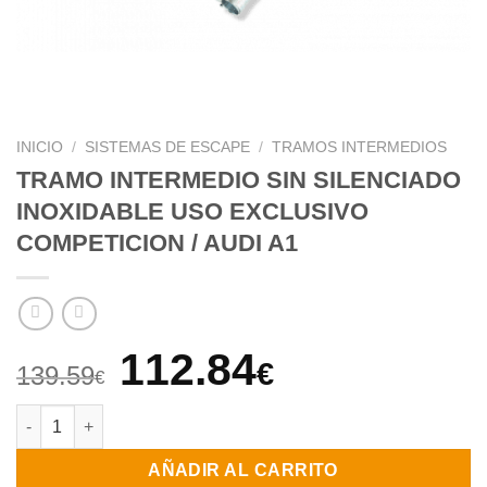
INICIO
/
SISTEMAS DE ESCAPE
/
TRAMOS INTERMEDIOS
TRAMO INTERMEDIO SIN SILENCIADO
INOXIDABLE USO EXCLUSIVO
COMPETICION / AUDI A1
El
El
112.84
€
139.59
€
precio
precio
TRAMO INTERMEDIO SIN SILENCIADO INOXIDABLE USO EXCLUS
original
actual
AÑADIR AL CARRITO