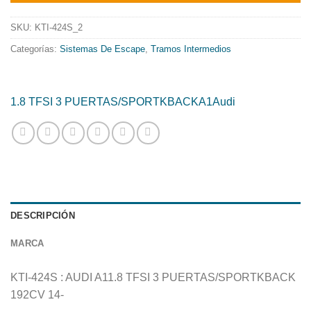
era:
es:
139.59€.
112.84€.
SKU:
KTI-424S_2
Categorías:
Sistemas De Escape
,
Tramos Intermedios
1.8 TFSI 3 PUERTAS/SPORTKBACK
A1
Audi
DESCRIPCIÓN
MARCA
KTI-424S : AUDI A11.8 TFSI 3 PUERTAS/SPORTKBACK
192CV 14-