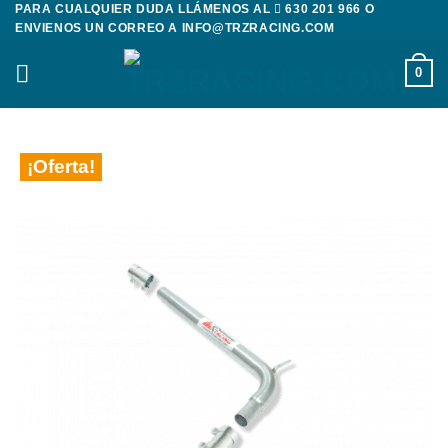
PARA CUALQUIER DUDA LLÁMENOS AL
630 201 966
O
Saltar
ENVIENOS UN CORREO A
INFO@TRZRACING.COM
al
contenido
0
¡Oferta!