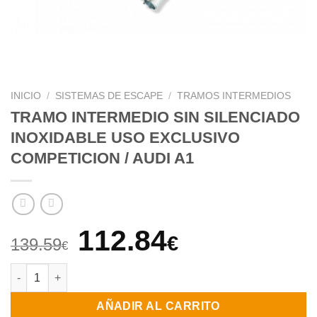
INICIO
/
SISTEMAS DE ESCAPE
/
TRAMOS INTERMEDIOS
TRAMO INTERMEDIO SIN SILENCIADO
INOXIDABLE USO EXCLUSIVO
COMPETICION / AUDI A1
El
El
112.84
€
139.59
€
precio
precio
TRAMO INTERMEDIO SIN SILENCIADO INOXIDABLE USO EXCLUS
original
actual
AÑADIR AL CARRITO