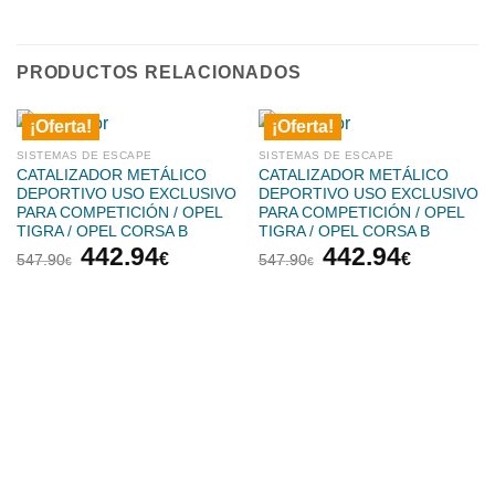
PRODUCTOS RELACIONADOS
¡Oferta!
¡Oferta!
SISTEMAS DE ESCAPE
SISTEMAS DE ESCAPE
CATALIZADOR METÁLICO
CATALIZADOR METÁLICO
DEPORTIVO USO EXCLUSIVO
DEPORTIVO USO EXCLUSIVO
PARA COMPETICIÓN / OPEL
PARA COMPETICIÓN / OPEL
TIGRA / OPEL CORSA B
TIGRA / OPEL CORSA B
El
El
El
El
442.94
442.94
€
€
547.90
547.90
€
€
precio
precio
precio
precio
original
actual
original
actual
era:
es:
era:
es:
547.90€.
442.94€.
547.90€.
442.94