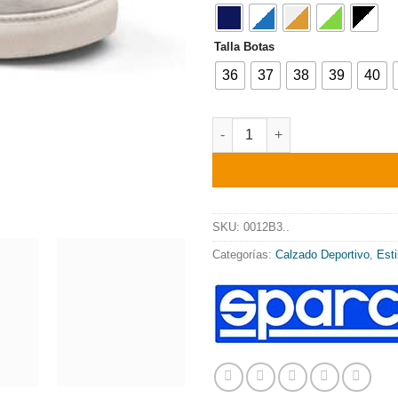
Talla Botas
36
37
38
39
40
ZAPATILLAS SPARCO "S-TIME"
SKU:
0012B3..
Categorías:
Calzado Deportivo
,
Esti