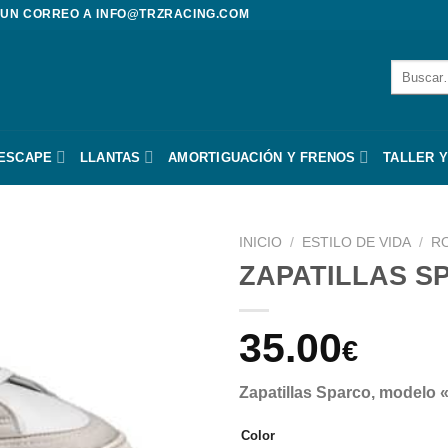
 UN CORREO A
INFO@TRZRACING.COM
Buscar
por:
 ESCAPE
LLANTAS
AMORTIGUACIÓN Y FRENOS
TALLER Y
INICIO
/
ESTILO DE VIDA
/
R
ZAPATILLAS S
35.00
€
Zapatillas Sparco, modelo 
Color