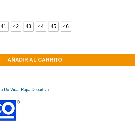
41
42
43
44
45
46
 cantidad
AÑADIR AL CARRITO
lo De Vida
,
Ropa Deportiva